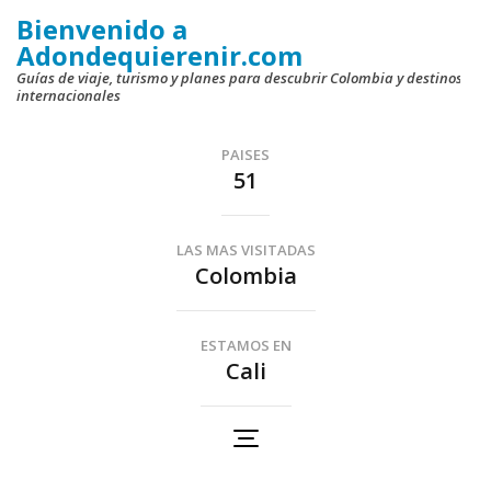
Saltar
Bienvenido a
al
Adondequierenir.com
contenido
Guías de viaje, turismo y planes para descubrir Colombia y destinos
internacionales
(presiona
la
PAISES
tecla
51
Intro)
LAS MAS VISITADAS
Colombia
ESTAMOS EN
Cali