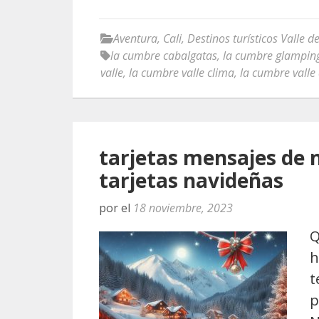
Aventura
,
Cali
,
Destinos turísticos Valle d
la cumbre cabalgatas
,
la cumbre glampin
valle
,
la cumbre valle clima
,
la cumbre valle
tarjetas mensajes de 
tarjetas navideñas
por
el
18 noviembre, 2023
Q
h
t
p