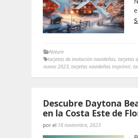
N
e
S
Nature
tarjetas de invitación navideñas
,
tarjetas 
nuevo 2023
,
tarjetas navideñas imprimir
,
ta
Descubre Daytona Beac
en la Costa Este de Flo
por
el
18 noviembre, 2023
B