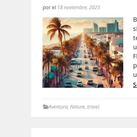
por
el
18 noviembre, 2023
B
s
t
u
F
p
u
S
Aventura
,
Nature
,
travel