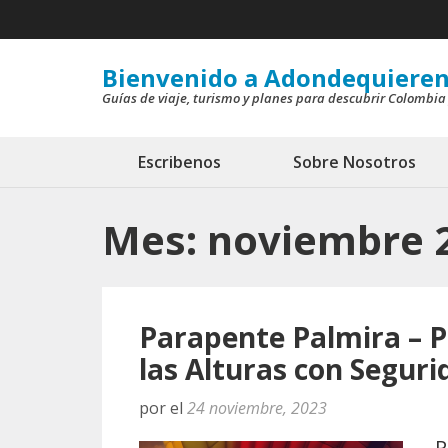
Saltar
al
contenido
Bienvenido a Adondequieren
Guías de viaje, turismo y planes para descubrir Colombia
(presiona
la
tecla
Escribenos
Sobre Nosotros
Intro)
Mes:
noviembre 
Parapente Palmira – 
las Alturas con Seguri
por
el
24 noviembre, 2023
P