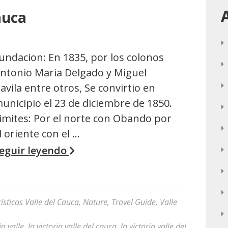
auca
undacion: En 1835, por los colonos
ntonio Maria Delgado y Miguel
avila entre otros, Se convirtio en
unicipio el 23 de diciembre de 1850.
imites: Por el norte con Obando por
l oriente con el …
eguir leyendo
ísticos Valle del Cauca
,
Nature
,
Travel Guide
,
Valle
ia valle
,
la victoria valle del cauca
,
la victoria valle del