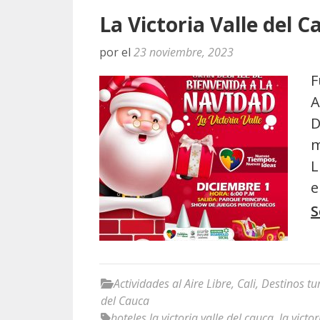
La Victoria Valle del C
por
el
23 noviembre, 2023
F
A
D
m
L
e
S
Actividades al Aire Libre
,
Cali
,
Destinos tur
del Cauca
hoteles la victoria valle del cauca
,
la victor