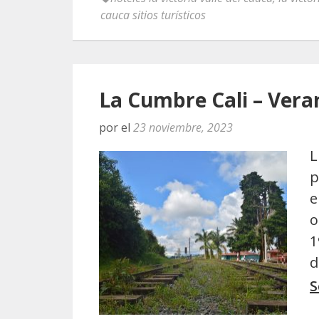
cauca sitios turísticos
La Cumbre Cali – Vera
por
el
23 noviembre, 2023
L
p
e
o
1
d
S