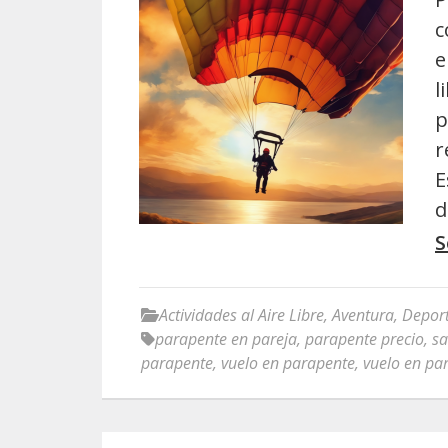
c
e
l
p
r
E
d
S
Actividades al Aire Libre
,
Aventura
,
Depor
parapente en pareja
,
parapente precio
,
sa
parapente
,
vuelo en parapente
,
vuelo en pa