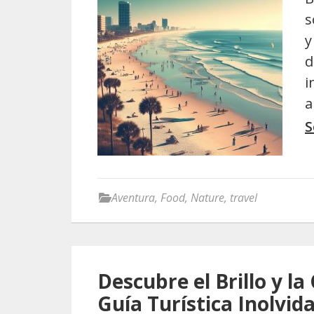
s
y
d
i
a
S
Aventura
,
Food
,
Nature
,
travel
Descubre el Brillo y l
Guía Turística Inolvid