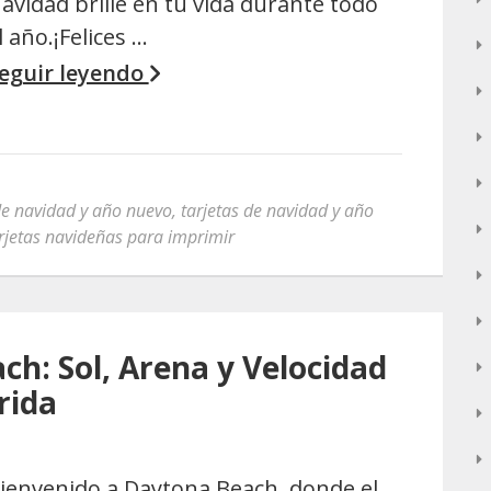
avidad brille en tu vida durante todo
l año.¡Felices …
eguir leyendo
de navidad y año nuevo
,
tarjetas de navidad y año
rjetas navideñas para imprimir
h: Sol, Arena y Velocidad
rida
ienvenido a Daytona Beach, donde el