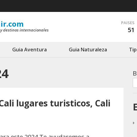
ir.com
PAISES
51
 y destinos internacionales
Guia Aventura
Guia Naturaleza
Tip
24
B
ali lugares turisticos, Cali
ara este 2024 Te ayudaremos a