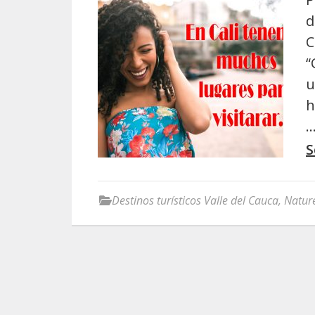
d
C
“
u
h
S
Destinos turísticos Valle del Cauca
,
Natur