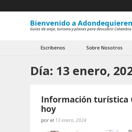
Saltar
al
contenido
Bienvenido a Adondequieren
Guías de viaje, turismo y planes para descubrir Colombia
(presiona
la
tecla
Escribenos
Sobre Nosotros
Intro)
Día:
13 enero, 20
Información turística C
hoy
por
el
13 enero, 2024
P