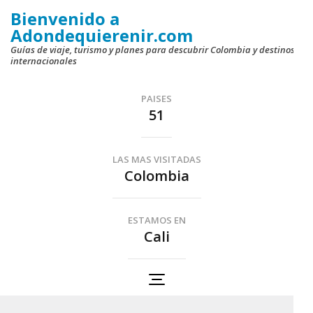
Saltar
Bienvenido a
al
Adondequierenir.com
contenido
Guías de viaje, turismo y planes para descubrir Colombia y destinos
internacionales
(presiona
la
PAISES
tecla
51
Intro)
LAS MAS VISITADAS
Colombia
ESTAMOS EN
Cali