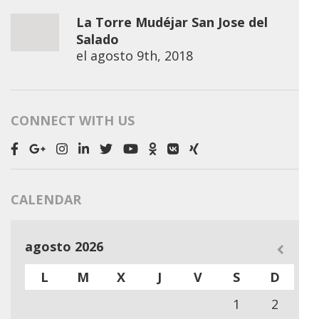
La Torre Mudéjar San Jose del
Salado
el
agosto 9th, 2018
CONNECT WITH US
CALENDAR
agosto 2026
L
M
X
J
V
S
D
1
2