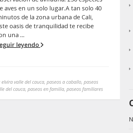
e aves en un solo lugar.A tan solo 40
inutos de la zona urbana de Cali,
ste oasis de tranquilidad te recibe
on una …
eguir leyendo
a elvira valle del cauca
,
paseos a caballo
,
paseos
lle del cauca
,
paseos en familia
,
paseos familiares
N