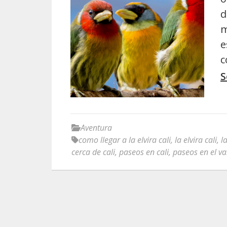
d
m
e
c
S
Aventura
como llegar a la elvira cali
,
la elvira cali
,
l
cerca de cali
,
paseos en cali
,
paseos en el va