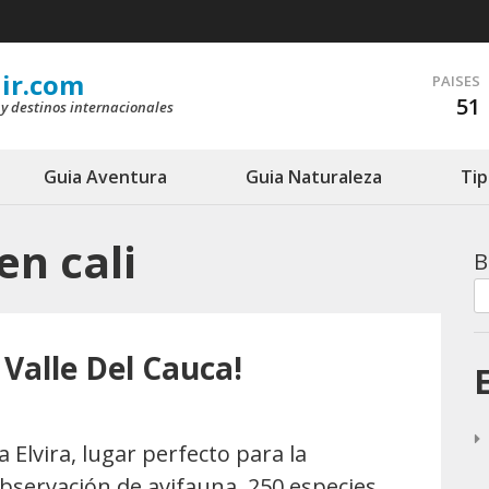
ir.com
PAISES
51
 y destinos internacionales
Guia Aventura
Guia Naturaleza
Tip
en cali
B
 Valle Del Cauca!
a Elvira, lugar perfecto para la
bservación de avifauna. 250 especies