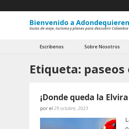
Saltar
al
contenido
Bienvenido a Adondequieren
Guías de viaje, turismo y planes para descubrir Colombia
(presiona
la
tecla
Escribenos
Sobre Nosotros
Intro)
Etiqueta:
paseos 
¡Donde queda la Elvira
por
el
29 octubre, 2023
L
o