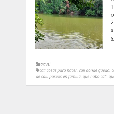
1
c
2
s
S
travel
cali cosas para hacer
,
cali donde queda
,
c
de cali
,
paseos en familia
,
que hubo cali
,
que