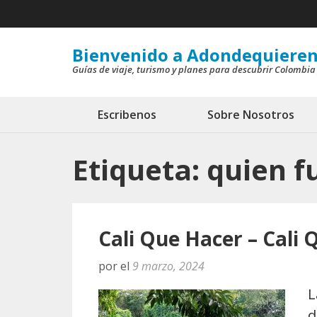
Saltar
al
contenido
Bienvenido a Adondequieren
Guías de viaje, turismo y planes para descubrir Colombia
(presiona
la
tecla
Escribenos
Sobre Nosotros
Intro)
Etiqueta:
quien f
Cali Que Hacer – Cali 
por
el
9 marzo, 2024
L
d