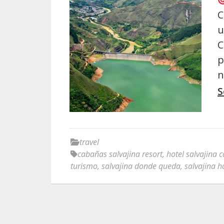
C
u
C
p
n
S
travel
cabañas salvajina resort
,
hotel salvajina 
turismo
,
salvajina donde queda
,
salvajina 