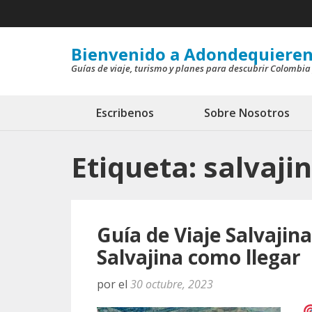
Saltar
al
contenido
Bienvenido a Adondequieren
Guías de viaje, turismo y planes para descubrir Colombia
(presiona
la
tecla
Escribenos
Sobre Nosotros
Intro)
Etiqueta:
salvaji
Guía de Viaje Salvajin
Salvajina como llegar
por
el
30 octubre, 2023