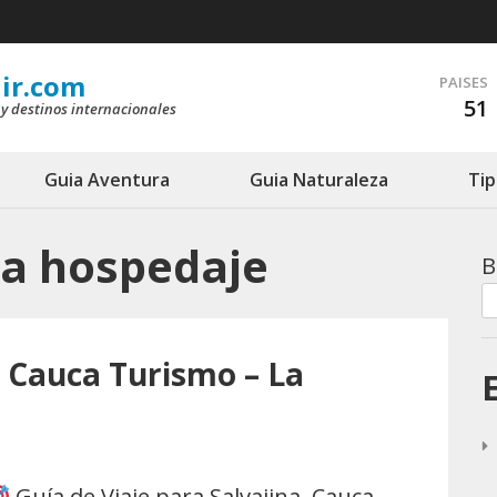
ir.com
PAISES
51
 y destinos internacionales
Guia Aventura
Guia Naturaleza
Tip
na hospedaje
B
a Cauca Turismo – La
Guía de Viaje para Salvajina, Cauca,