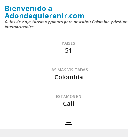
Saltar
Bienvenido a
al
Adondequierenir.com
contenido
Guías de viaje, turismo y planes para descubrir Colombia y destinos
internacionales
(presiona
la
PAISES
tecla
51
Intro)
LAS MAS VISITADAS
Colombia
ESTAMOS EN
Cali