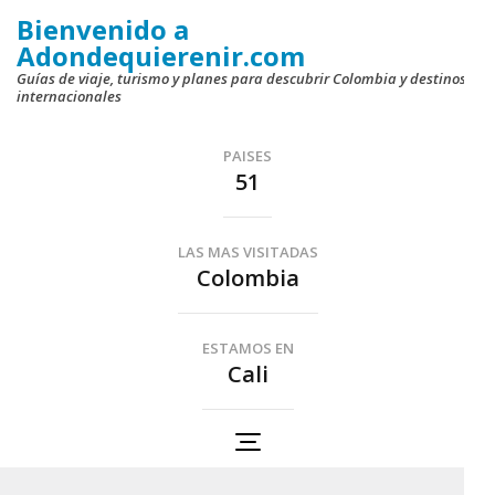
Saltar
Bienvenido a
al
Adondequierenir.com
contenido
Guías de viaje, turismo y planes para descubrir Colombia y destinos
internacionales
(presiona
la
PAISES
tecla
51
Intro)
LAS MAS VISITADAS
Colombia
ESTAMOS EN
Cali