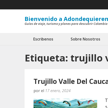
Saltar
al
contenido
Bienvenido a Adondequieren
Guías de viaje, turismo y planes para descubrir Colombia
(presiona
la
tecla
Escribenos
Sobre Nosotros
Intro)
Etiqueta:
trujillo
Trujillo Valle Del Cau
por
el
17 enero, 2024
T
1