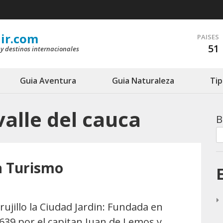
ir.com
PAISES
51
 y destinos internacionales
Guia Aventura
Guia Naturaleza
Tip
 valle del cauca
B
ca Turismo
rujillo la Ciudad Jardin: Fundada en
639 por el capitan Juan de Lemos y