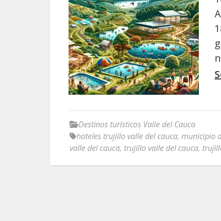
A
1
g
n
S
Destinos turísticos Valle del Cauca
hoteles trujillo valle del cauca
,
municipio de
valle del cauca
,
trujillo valle del cauca
,
truji