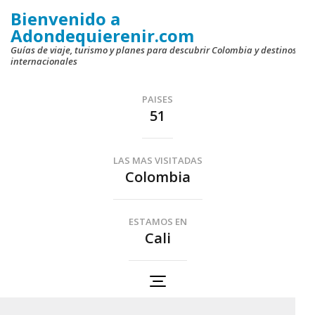
Saltar
Bienvenido a
al
Adondequierenir.com
contenido
Guías de viaje, turismo y planes para descubrir Colombia y destinos
internacionales
(presiona
la
PAISES
tecla
51
Intro)
LAS MAS VISITADAS
Colombia
ESTAMOS EN
Cali