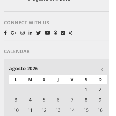
CONNECT WITH US
CALENDAR
agosto 2026
L
M
X
J
V
S
D
1
2
3
4
5
6
7
8
9
10
11
12
13
14
15
16