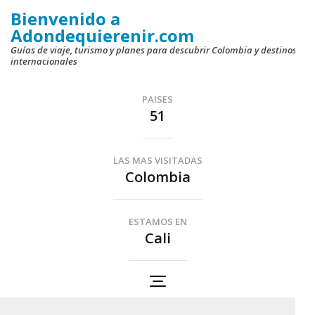
Saltar
Bienvenido a
al
Adondequierenir.com
contenido
Guías de viaje, turismo y planes para descubrir Colombia y destinos
internacionales
(presiona
la
PAISES
tecla
51
Intro)
LAS MAS VISITADAS
Colombia
ESTAMOS EN
Cali