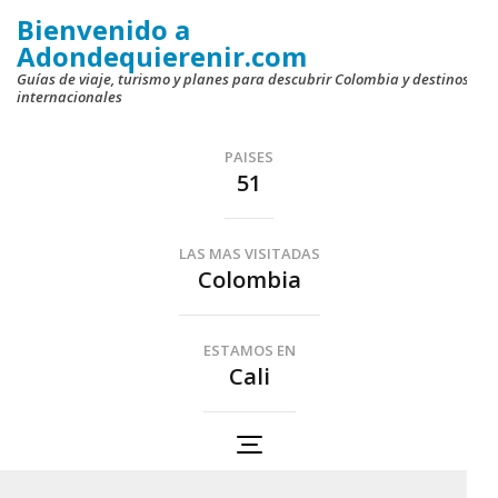
Saltar
Bienvenido a
al
Adondequierenir.com
contenido
Guías de viaje, turismo y planes para descubrir Colombia y destinos
internacionales
(presiona
la
PAISES
tecla
51
Intro)
LAS MAS VISITADAS
Colombia
ESTAMOS EN
Cali