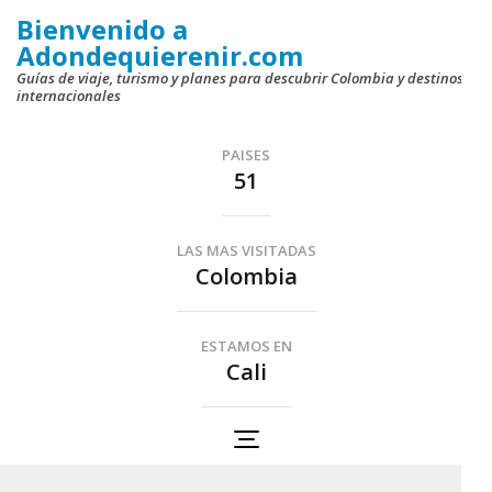
Saltar
Bienvenido a
al
Adondequierenir.com
contenido
Guías de viaje, turismo y planes para descubrir Colombia y destinos
internacionales
(presiona
la
PAISES
tecla
51
Intro)
LAS MAS VISITADAS
Colombia
ESTAMOS EN
Cali