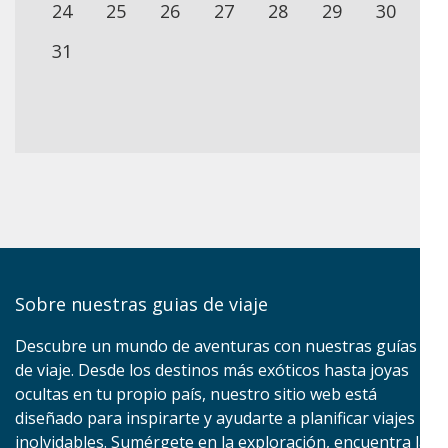
24
25
26
27
28
29
30
31
Sobre nuestras guias de viaje
Descubre un mundo de aventuras con nuestras guías
de viaje. Desde los destinos más exóticos hasta joyas
ocultas en tu propio país, nuestro sitio web está
diseñado para inspirarte y ayudarte a planificar viajes
inolvidables. Sumérgete en la exploración, encuentra la