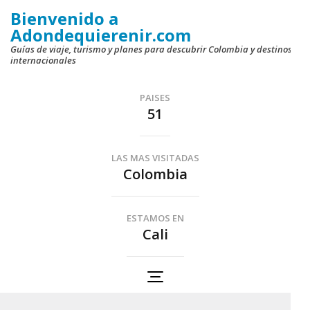
Saltar
Bienvenido a
al
Adondequierenir.com
contenido
Guías de viaje, turismo y planes para descubrir Colombia y destinos
internacionales
(presiona
la
PAISES
tecla
51
Intro)
LAS MAS VISITADAS
Colombia
ESTAMOS EN
Cali