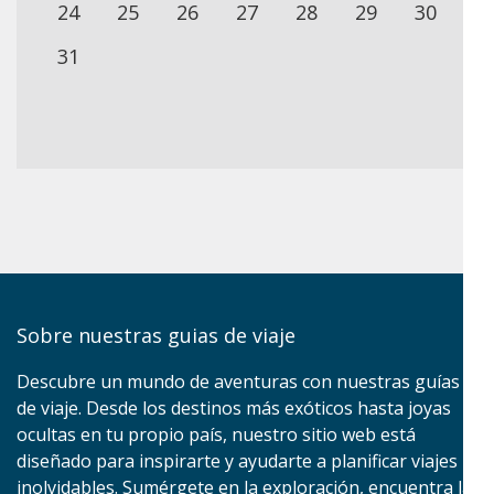
24
25
26
27
28
29
30
31
Sobre nuestras guias de viaje
Descubre un mundo de aventuras con nuestras guías
de viaje. Desde los destinos más exóticos hasta joyas
ocultas en tu propio país, nuestro sitio web está
diseñado para inspirarte y ayudarte a planificar viajes
inolvidables. Sumérgete en la exploración, encuentra la