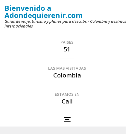
Saltar
Bienvenido a
al
Adondequierenir.com
contenido
Guías de viaje, turismo y planes para descubrir Colombia y destinos
internacionales
(presiona
la
PAISES
tecla
51
Intro)
LAS MAS VISITADAS
Colombia
ESTAMOS EN
Cali