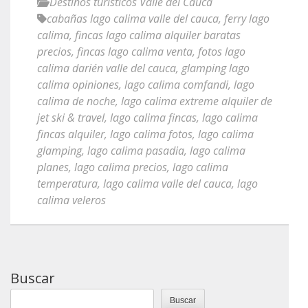
Destinos turísticos Valle del Cauca
cabañas lago calima valle del cauca
,
ferry lago
calima
,
fincas lago calima alquiler baratas
precios
,
fincas lago calima venta
,
fotos lago
calima darién valle del cauca
,
glamping lago
calima opiniones
,
lago calima comfandi
,
lago
calima de noche
,
lago calima extreme alquiler de
jet ski & travel
,
lago calima fincas
,
lago calima
fincas alquiler
,
lago calima fotos
,
lago calima
glamping
,
lago calima pasadia
,
lago calima
planes
,
lago calima precios
,
lago calima
temperatura
,
lago calima valle del cauca
,
lago
calima veleros
Buscar
Buscar