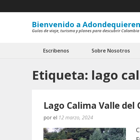
Saltar
al
contenido
Bienvenido a Adondequieren
Guías de viaje, turismo y planes para descubrir Colombia
(presiona
la
tecla
Escribenos
Sobre Nosotros
Intro)
Etiqueta:
lago ca
Lago Calima Valle del
por
el
12 marzo, 2024
C
F