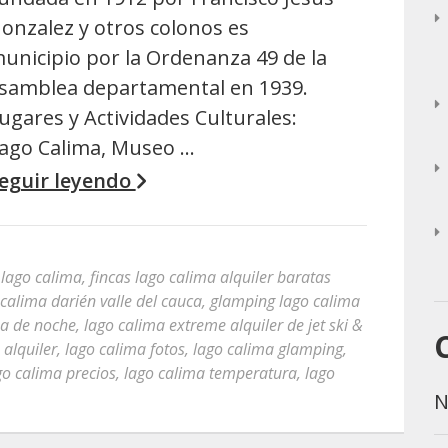
onzalez y otros colonos es
unicipio por la Ordenanza 49 de la
samblea departamental en 1939.
ugares y Actividades Culturales:
ago Calima, Museo …
eguir leyendo
 lago calima
,
fincas lago calima alquiler baratas
 calima darién valle del cauca
,
glamping lago calima
ma de noche
,
lago calima extreme alquiler de jet ski &
 alquiler
,
lago calima fotos
,
lago calima glamping
,
go calima precios
,
lago calima temperatura
,
lago
N