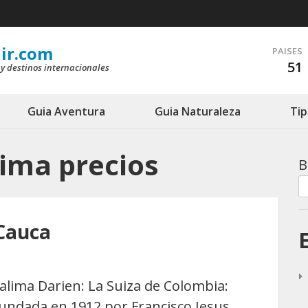
ir.com
PAISES
51
 y destinos internacionales
Guia Aventura
Guia Naturaleza
Tip
lima precios
B
 Cauca
alima Darien: La Suiza de Colombia:
undada en 1912 por Francisco Jesus