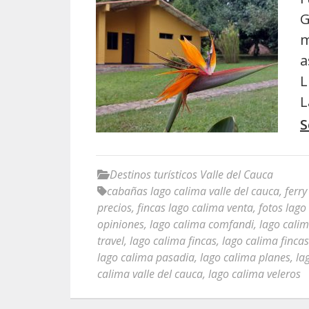
G
m
a
L
L
S
Destinos turísticos Valle del Cauca
cabañas lago calima valle del cauca
,
ferry
precios
,
fincas lago calima venta
,
fotos lago
opiniones
,
lago calima comfandi
,
lago cali
travel
,
lago calima fincas
,
lago calima fincas
lago calima pasadia
,
lago calima planes
,
la
calima valle del cauca
,
lago calima veleros