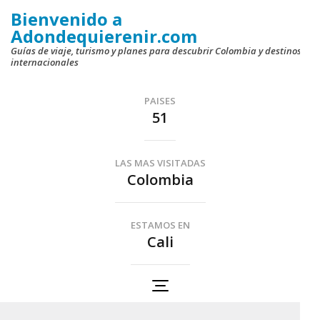
Saltar
Bienvenido a
al
Adondequierenir.com
contenido
Guías de viaje, turismo y planes para descubrir Colombia y destinos
internacionales
(presiona
la
PAISES
tecla
51
Intro)
LAS MAS VISITADAS
Colombia
ESTAMOS EN
Cali