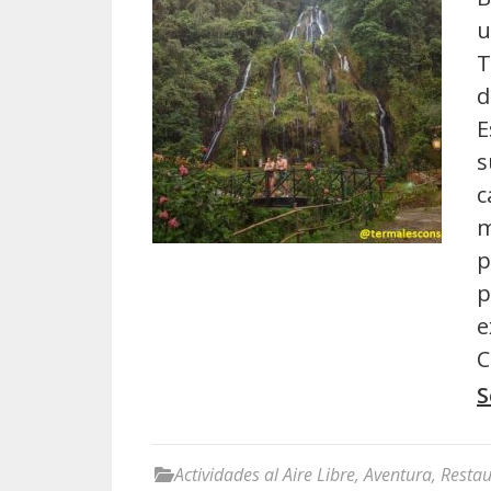
u
T
d
E
s
c
m
p
p
e
C
S
Actividades al Aire Libre
,
Aventura
,
Restau