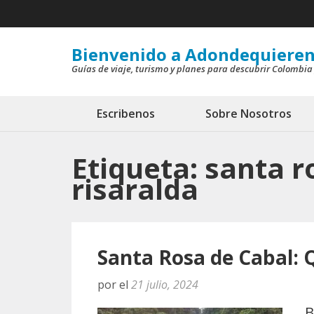
Saltar
al
contenido
Bienvenido a Adondequieren
Guías de viaje, turismo y planes para descubrir Colombia
(presiona
la
tecla
Escribenos
Sobre Nosotros
Intro)
Etiqueta:
santa r
risaralda
Santa Rosa de Cabal:
por
el
21 julio, 2024
B