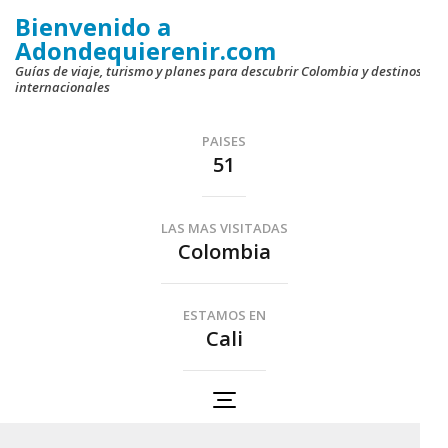
Saltar
Bienvenido a
al
Adondequierenir.com
contenido
Guías de viaje, turismo y planes para descubrir Colombia y destinos
internacionales
(presiona
la
PAISES
tecla
51
Intro)
LAS MAS VISITADAS
Colombia
ESTAMOS EN
Cali