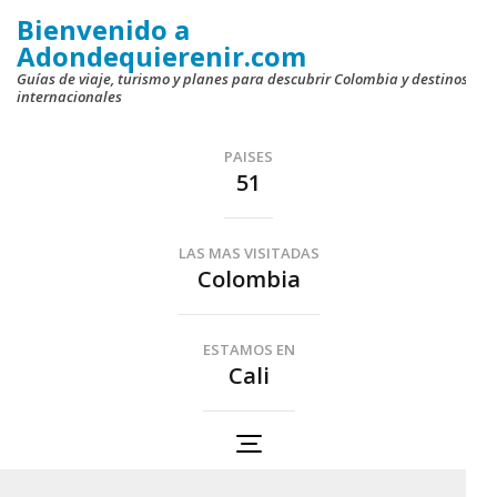
Saltar
Bienvenido a
al
Adondequierenir.com
contenido
Guías de viaje, turismo y planes para descubrir Colombia y destinos
internacionales
(presiona
la
PAISES
tecla
51
Intro)
LAS MAS VISITADAS
Colombia
ESTAMOS EN
Cali